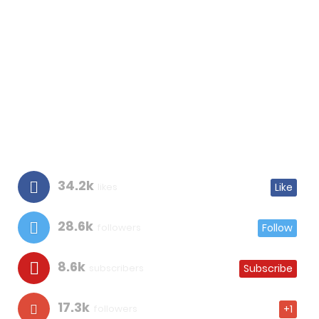
34.2k
likes
Like
28.6k
followers
Follow
8.6k
subscribers
Subscribe
17.3k
followers
+1