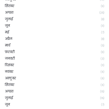
सितंबर
(9)
अगस्त
(25)
जुलाई
(8)
जून
(11)
मई
(7)
अप्रैल
(8)
मार्च
(5)
फ़रवरी
(9)
जनवरी
(3)
दिसंबर
(11)
नवंबर
(6)
अक्टूबर
(6)
सितंबर
(6)
अगस्त
(15)
जुलाई
(15)
जून
(7)