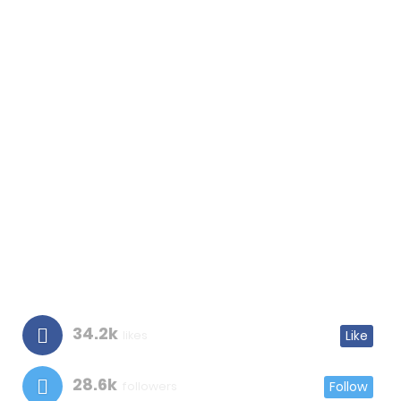
34.2k
likes
Like
28.6k
followers
Follow