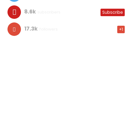
8.6k
subscribers
Subscribe
17.3k
followers
+1