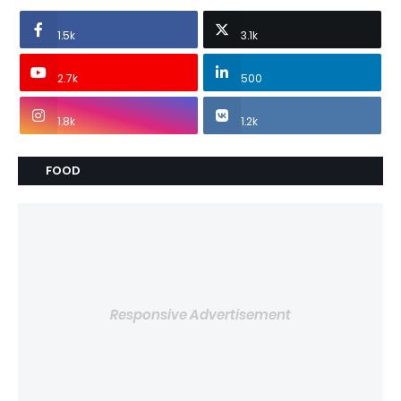
1.5k
3.1k
2.7k
500
1.8k
1.2k
FOOD
Responsive Advertisement