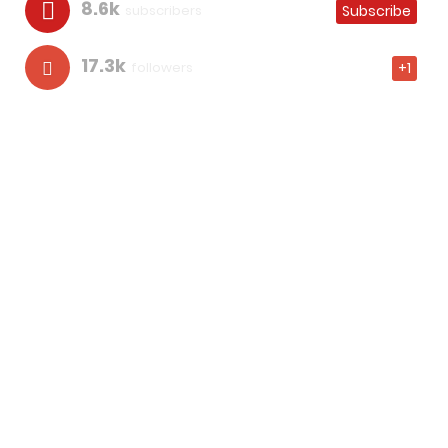
8.6k
subscribers
Subscribe
17.3k
followers
+1