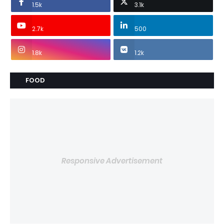
1.5k
3.1k
2.7k
500
1.8k
1.2k
FOOD
Responsive Advertisement