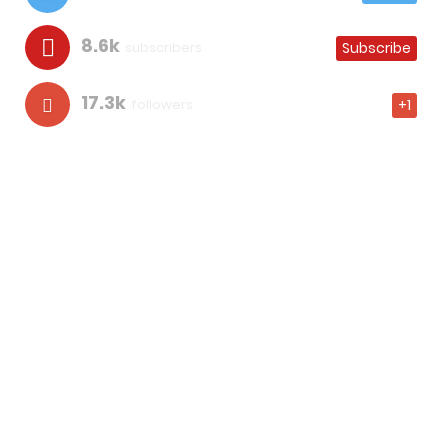
8.6k
subscribers
Subscribe
17.3k
followers
+1