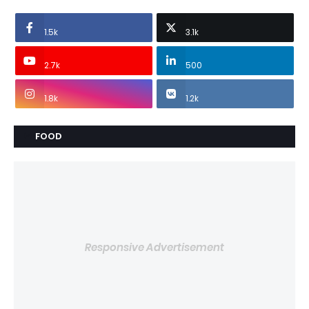
1.5k
3.1k
2.7k
500
1.8k
1.2k
FOOD
Responsive Advertisement