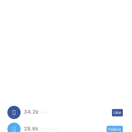
34.2k
likes
Like
28.6k
followers
Follow