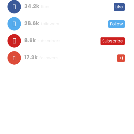
34.2k
likes
Like
28.6k
followers
Follow
8.6k
subscribers
Subscribe
17.3k
followers
+1