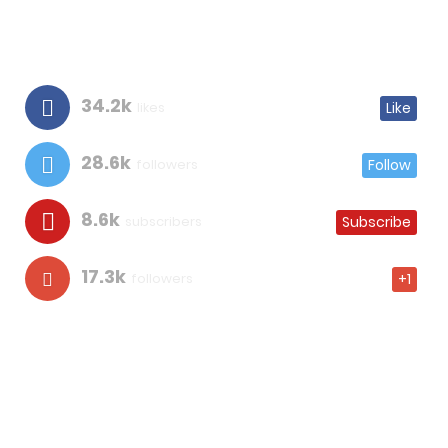
34.2k
likes
Like
28.6k
followers
Follow
8.6k
subscribers
Subscribe
17.3k
followers
+1