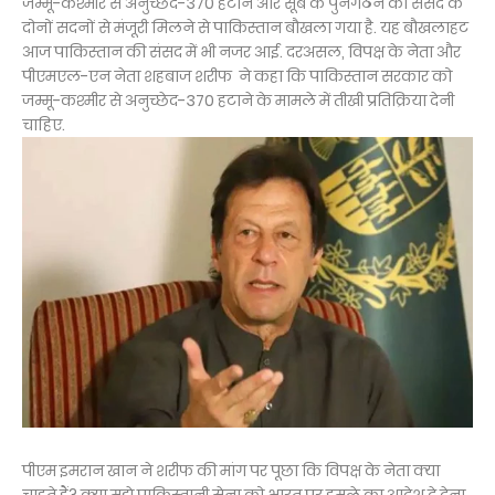
जम्‍मू-कश्‍मीर से अनुच्‍छेद-370 हटाने और सूबे के पुनर्गठन को संसद के
दोनों सदनों से मंजूरी मिलने से पाकिस्‍तान बौखला गया है. यह बौखलाहट
आज पाकिस्‍तान की संसद में भी नजर आई. दरअसल, विपक्ष के नेता और
पीएमएल-एन नेता शहबाज शरीफ ने कहा कि पाकिस्‍तान सरकार को
जम्‍मू-कश्‍मीर से अनुच्‍छेद-370 हटाने के मामले में तीखी प्रतिक्रिया देनी
चाहिए.
पीएम इमरान खान ने शरीफ की मांग पर पूछा कि विपक्ष के नेता क्‍या