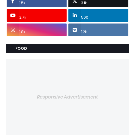
1.5k
3.1k
2.7k
500
1.8k
1.2k
FOOD
Responsive Advertisement