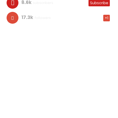
8.6k
subscribers
Subscribe
17.3k
followers
+1