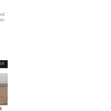
 भाई
बात
ेखें
की