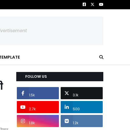
dvertisement
TEMPLATE
FOLLOW US
ी
1.5k
3.1k
2.7k
500
1.8k
1.2k