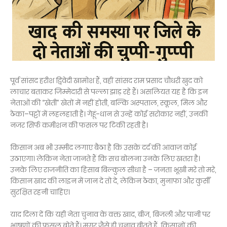
पूर्व सांसद हरीश द्विवेदी खामोश हैं, वहीं सांसद राम प्रसाद चौधरी खुद को
लाचार बताकर जिम्मेदारी से पल्ला झाड़ रहे हैं। असलियत यह है कि इन
नेताओं की “खेती” खेतों में नहीं होती, बल्कि अस्पताल, स्कूल, मिल और
ठेका–पट्टों में लहलहाती है। गेहूं-धान से उन्हें कोई सरोकार नहीं, उनकी
नजर सिर्फ कमीशन की फसल पर टिकी रहती है।
किसान अब भी उम्मीद लगाए बैठा है कि उसके दर्द की आवाज़ कोई
उठाएगा। लेकिन नेता जानते हैं कि सच बोलना उनके लिए खतरा है।
उनके लिए राजनीति का हिसाब बिल्कुल सीधा है – जनता भूखी मरे तो मरे,
किसान खाद की लाइन में जान दे तो दे, लेकिन ठेका, मुनाफा और कुर्सी
सुरक्षित रहनी चाहिए।
याद दिला दें कि यही नेता चुनाव के वक्त खाद, बीज, बिजली और पानी पर
भाषणों की फसल बोते हैं। मगर जैसे ही चुनाव बीतते हैं, किसानों की