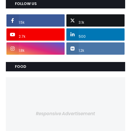
FOLLOW US
1.5k
3.1k
2.7k
500
1.8k
1.2k
FOOD
Responsive Advertisement