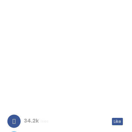
34.2k
likes
Like