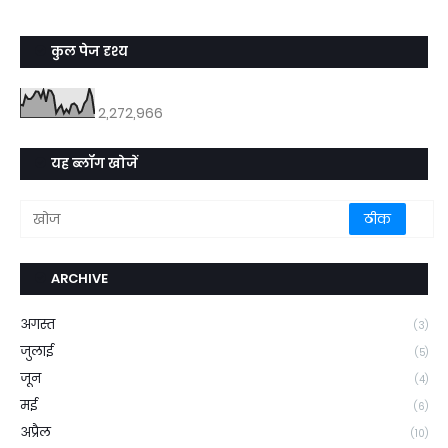
कुल पेज दृश्य
2,272,966
यह ब्लॉग खोजें
ARCHIVE
अगस्त
(3)
जुलाई
(5)
जून
(4)
मई
(6)
अप्रैल
(10)