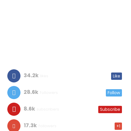
34.2k
likes
Like
28.6k
followers
Follow
8.6k
subscribers
Subscribe
17.3k
followers
+1