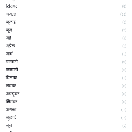
सितंबर
(9)
अगस्त
(25)
जुलाई
(8)
जून
(11)
मई
(7)
अप्रैल
(8)
मार्च
(5)
फ़रवरी
(9)
जनवरी
(3)
दिसंबर
(11)
नवंबर
(6)
अक्टूबर
(6)
सितंबर
(6)
अगस्त
(15)
जुलाई
(15)
जून
(7)