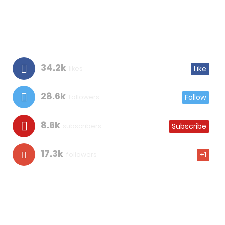
34.2k
likes
Like
28.6k
followers
Follow
8.6k
subscribers
Subscribe
17.3k
followers
+1