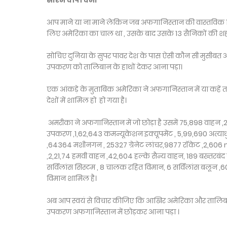
सौरभ वीपी वर्मा
आप माने या ना माने लेकिन जब अफगानिस्तान की वास्तविक स्थि
लिए अमेरिका का चाल था , उसके बाद उसके 13 सैनिकों की शहाद
सोचिए दुनिया के सुपर पावर देश के पास ऐसी कौन सी मुसी
उपकरण को तालिबान के हाथों देकर आना पड़ा।
एक आंकड़े के मुताबिक अमेरिका ने अफगानिस्तान में या कहें ता
देशों में शामिल हो हो गया है।
अमरीका ने अफगानिस्तान में जो छोड़ा है उसमें 75,898 वाहन ,2
उपकरण ,1,62,643 कमन्यूकेशन इक्यूपमेंट , 5,99,690 अत्य
,64364 मशीनगन , 25327 ग्रेनेट लांचर,9877 रॉकेट ,2,606 m
,2,21,74 हमवी वाहन ,42,604 हल्के सैन्य वाहन, 189 बख्तरबंद ग
सर्विलांस सिस्टम , 8 चालक रहित विमान, 6 सर्विलांस बलून ,60 ट
विमान शामिल है।
अब आप स्वयं से विचार कीजिए कि आखिर अमेरिका और तालिबान म
उपकरण अफगानिस्तान में छोड़कर आना पड़ा ।