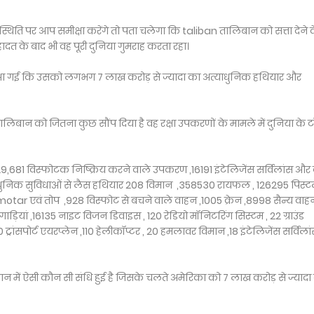
ति पर आप समीक्षा करेंगे तो पता चलेगा कि taliban तालिबान को सत्ता देने 
त के बाद भी वह पूरी दुनिया गुमराह करता रहा।
बत आ गई कि उसको लगभग 7 लाख करोड़ से ज्यादा का अत्याधुनिक हथियार और
लिबान को जितना कुछ सौंप दिया है वह रक्षा उपकरणों के मामले में दुनिया के 
9,681 विस्फोटक निष्क्रिय करने वाले उपकरण ,16191 इंटेलिजेंस सर्विलांस और 
ाधुनिक सुविधाओं से लैस हथियार 208 विमान ,358530 रायफल , 126295 पिस्
otar एवं तोप ,928 विस्फोट से बचने वाले वाहन ,1005 क्रेन ,8998 सैन्य वाह
ाड़ियां ,16135 नाइट विजन डिवाइस , 120 रेडियो मॉनिटरिंग सिस्टम , 22 ग्राउंड
्रांसपोर्ट एयरप्लेन ,110 हेलीकॉप्टर , 20 हमलावर विमान ,18 इंटेलिजेंस सर्विला
ें ऐसी कौन सी संधि हुई है जिसके चलते अमेरिका को 7 लाख करोड़ से ज्यादा