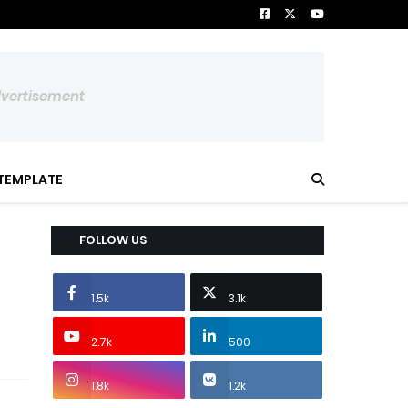
dvertisement
TEMPLATE
FOLLOW US
1.5k
3.1k
2.7k
500
1.8k
1.2k