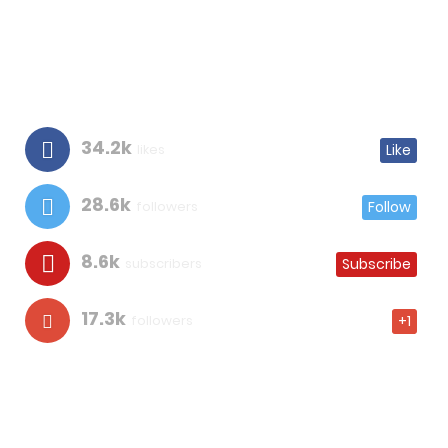
34.2k
likes
Like
28.6k
followers
Follow
8.6k
subscribers
Subscribe
17.3k
followers
+1