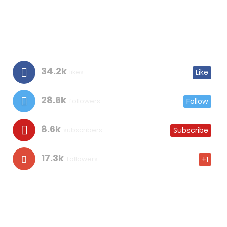
34.2k
likes
Like
28.6k
followers
Follow
8.6k
subscribers
Subscribe
17.3k
followers
+1