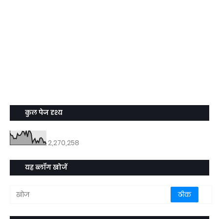
कुल पेज दृश्य
2,270,258
यह ब्लॉग खोजें