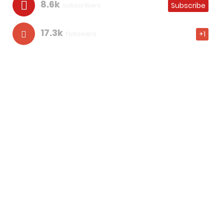
8.6k
subscribers
Subscribe
17.3k
followers
+1