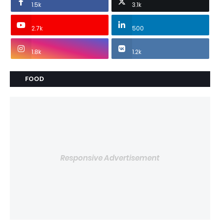
1.5k
3.1k
2.7k
500
1.8k
1.2k
FOOD
Responsive Advertisement