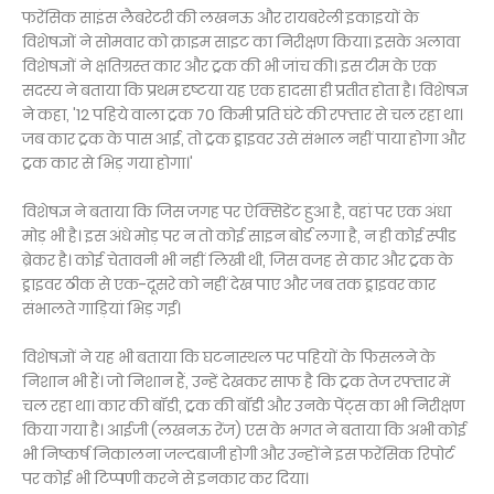
फरेंसिक साइंस लैबरेटरी की लखनऊ और रायबरेली इकाइयों के
विशेषज्ञों ने सोमवार को क्राइम साइट का निरीक्षण किया। इसके अलावा
विशेषज्ञों ने क्षतिग्रस्त कार और ट्रक की भी जांच की। इस टीम के एक
सदस्य ने बताया कि प्रथम दृष्टया यह एक हादसा ही प्रतीत होता है। विशेषज्ञ
ने कहा, '12 पहिये वाला ट्रक 70 किमी प्रति घंटे की रफ्तार से चल रहा था।
जब कार ट्रक के पास आई, तो ट्रक ड्राइवर उसे संभाल नहीं पाया होगा और
ट्रक कार से भिड़ गया होगा।'
विशेषज्ञ ने बताया कि जिस जगह पर ऐक्सिडेंट हुआ है, वहां पर एक अंधा
मोड़ भी है। इस अंधे मोड़ पर न तो कोई साइन बोर्ड लगा है, न ही कोई स्पीड
ब्रेकर है। कोई चेतावनी भी नहीं लिखी थी, जिस वजह से कार और ट्रक के
ड्राइवर ठीक से एक-दूसरे को नहीं देख पाए और जब तक ड्राइवर कार
संभालते गाड़ियां भिड़ गईं।
विशेषज्ञों ने यह भी बताया कि घटनास्थल पर पहियों के फिसलने के
निशान भी हैं। जो निशान हैं, उन्हें देखकर साफ है कि ट्रक तेज रफ्तार में
चल रहा था। कार की बॉडी, ट्रक की बॉडी और उनके पेंट्स का भी निरीक्षण
किया गया है। आईजी (लखनऊ रेंज) एस के भगत ने बताया कि अभी कोई
भी निष्कर्ष निकालना जल्दबाजी होगी और उन्होंने इस फरेंसिक रिपोर्ट
पर कोई भी टिप्पणी करने से इनकार कर दिया।